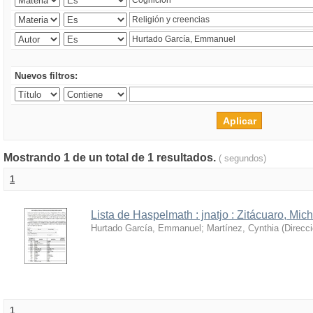
Nuevos filtros:
Mostrando 1 de un total de 1 resultados.
( segundos)
1
Lista de Haspelmath : jnatjo : Zitácuaro, Mi
Hurtado García, Emmanuel
;
Martínez, Cynthia
(
Direcc
1