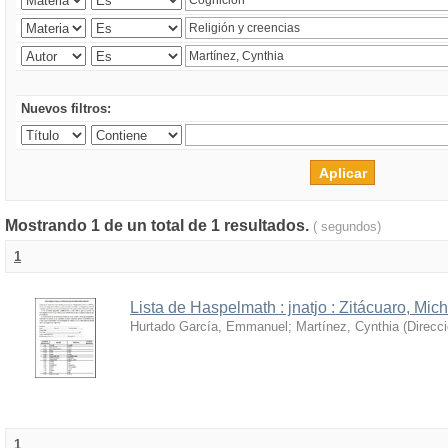
Nuevos filtros:
Mostrando 1 de un total de 1 resultados.
( segundos)
1
Lista de Haspelmath : jnatjo : Zitácuaro, Mi
Hurtado García, Emmanuel
;
Martínez, Cynthia
(
Direcc
1