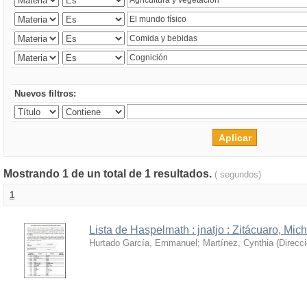
Nuevos filtros:
Mostrando 1 de un total de 1 resultados.
( segundos)
1
Lista de Haspelmath : jnatjo : Zitácuaro, Mi
Hurtado García, Emmanuel
;
Martínez, Cynthia
(
Direcc