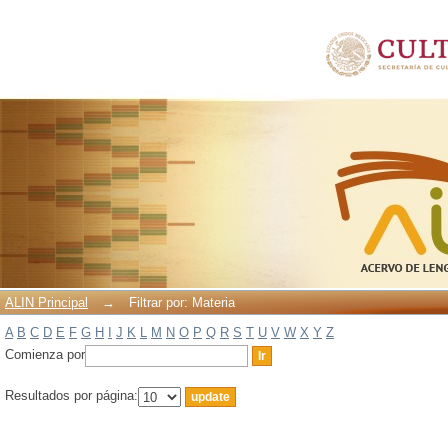
Filtrar por: Materia
ALIN Principal
→
Filtrar por: Materia
A
B
C
D
E
F
G
H
I
J
K
L
M
N
O
P
Q
R
S
T
U
V
W
X
Y
Z
Comienza por
Resultados por página: