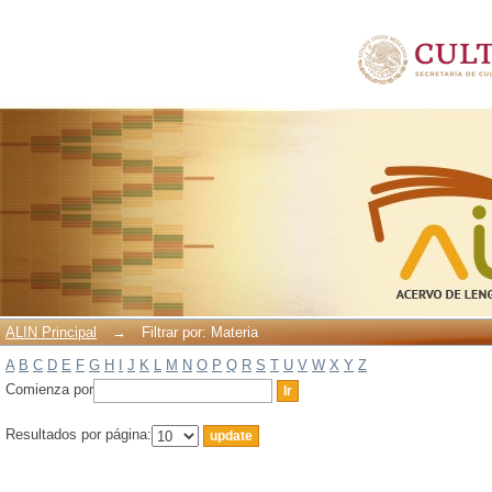
Filtrar por: Materia
ALIN Principal
→
Filtrar por: Materia
A
B
C
D
E
F
G
H
I
J
K
L
M
N
O
P
Q
R
S
T
U
V
W
X
Y
Z
Comienza por
Resultados por página: