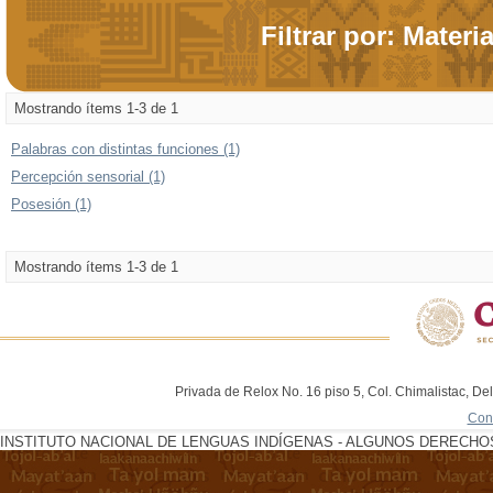
Filtrar por: Materi
Mostrando ítems 1-3 de 1
Palabras con distintas funciones (1)
Percepción sensorial (1)
Posesión (1)
Mostrando ítems 1-3 de 1
Privada de Relox No. 16 piso 5, Col. Chimalistac, De
Con
INSTITUTO NACIONAL DE LENGUAS INDÍGENAS - ALGUNOS DERECHOS