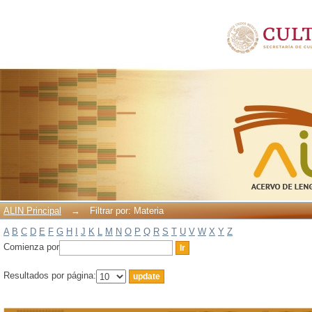
Filtrar por: Materia
ALIN Principal
→
Filtrar por: Materia
A
B
C
D
E
F
G
H
I
J
K
L
M
N
O
P
Q
R
S
T
U
V
W
X
Y
Z
Comienza por
Resultados por página: