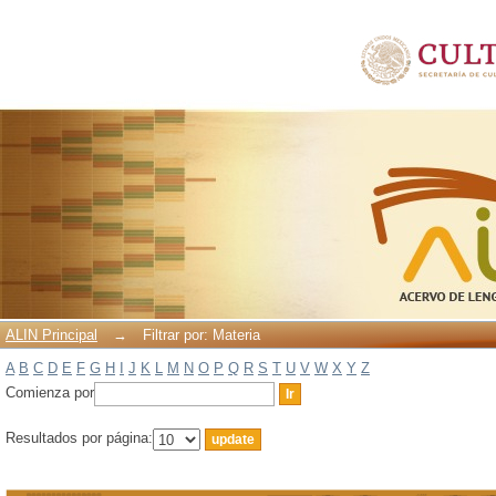
Filtrar por: Materia
ALIN Principal
→
Filtrar por: Materia
A
B
C
D
E
F
G
H
I
J
K
L
M
N
O
P
Q
R
S
T
U
V
W
X
Y
Z
Comienza por
Resultados por página: