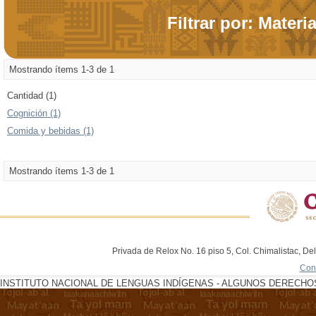
Filtrar por: Materi
Mostrando ítems 1-3 de 1
Cantidad (1)
Cognición (1)
Comida y bebidas (1)
Mostrando ítems 1-3 de 1
Privada de Relox No. 16 piso 5, Col. Chimalistac, De
Con
INSTITUTO NACIONAL DE LENGUAS INDÍGENAS - ALGUNOS DERECHOS