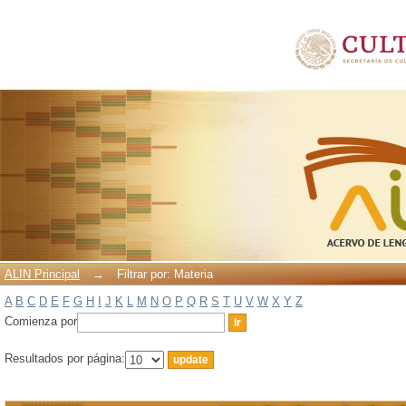
Filtrar por: Materia
ALIN Principal
→
Filtrar por: Materia
A
B
C
D
E
F
G
H
I
J
K
L
M
N
O
P
Q
R
S
T
U
V
W
X
Y
Z
Comienza por
Resultados por página: