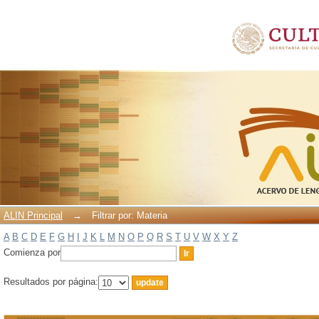
Filtrar por: Materia
ALIN Principal
→
Filtrar por: Materia
A
B
C
D
E
F
G
H
I
J
K
L
M
N
O
P
Q
R
S
T
U
V
W
X
Y
Z
Comienza por
Resultados por página: