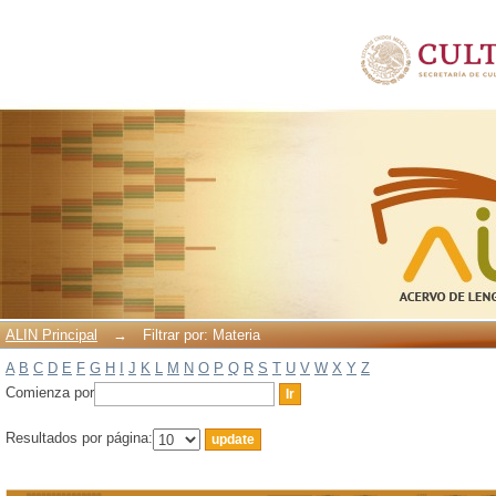
Filtrar por: Materia
ALIN Principal
→
Filtrar por: Materia
A
B
C
D
E
F
G
H
I
J
K
L
M
N
O
P
Q
R
S
T
U
V
W
X
Y
Z
Comienza por
Resultados por página: