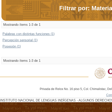
Filtrar por: Materi
Mostrando ítems 1-3 de 1
Palabras con distintas funciones (1)
Percepción sensorial (1)
Posesión (1)
Mostrando ítems 1-3 de 1
Privada de Relox No. 16 piso 5, Col. Chimalistac, De
Con
INSTITUTO NACIONAL DE LENGUAS INDÍGENAS - ALGUNOS DERECHOS