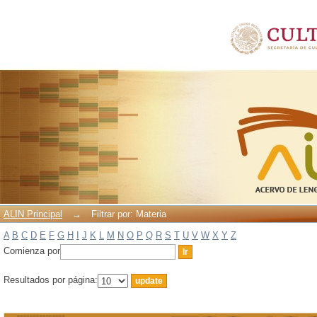
Filtrar por: Materia
ALIN Principal
→
Filtrar por: Materia
A
B
C
D
E
F
G
H
I
J
K
L
M
N
O
P
Q
R
S
T
U
V
W
X
Y
Z
Comienza por
Resultados por página: