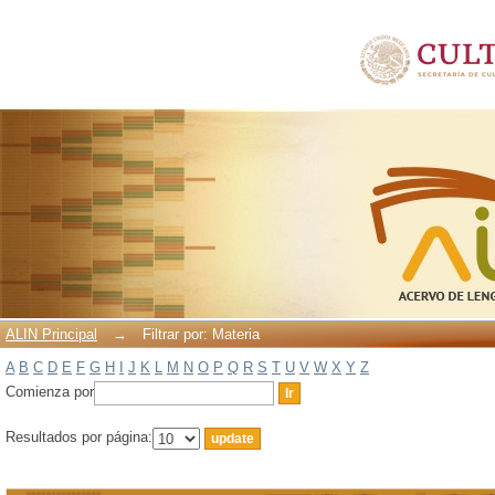
Filtrar por: Materia
ALIN Principal
→
Filtrar por: Materia
A
B
C
D
E
F
G
H
I
J
K
L
M
N
O
P
Q
R
S
T
U
V
W
X
Y
Z
Comienza por
Resultados por página: