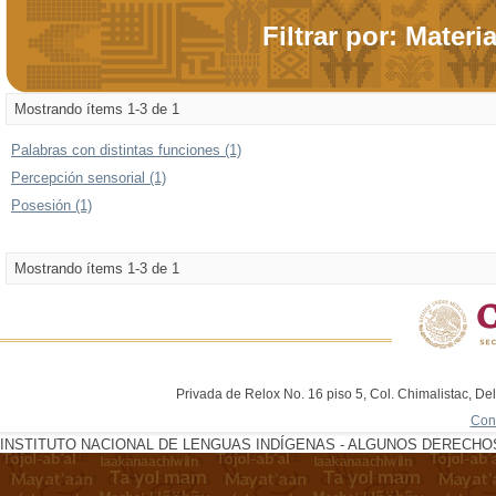
Filtrar por: Materi
Mostrando ítems 1-3 de 1
Palabras con distintas funciones (1)
Percepción sensorial (1)
Posesión (1)
Mostrando ítems 1-3 de 1
Privada de Relox No. 16 piso 5, Col. Chimalistac, De
Con
INSTITUTO NACIONAL DE LENGUAS INDÍGENAS - ALGUNOS DERECHOS