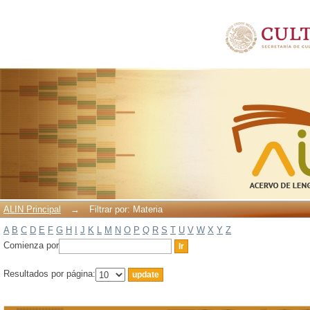
Filtrar por: Materia
ALIN Principal
→
Filtrar por: Materia
A
B
C
D
E
F
G
H
I
J
K
L
M
N
O
P
Q
R
S
T
U
V
W
X
Y
Z
Comienza por
Resultados por página: