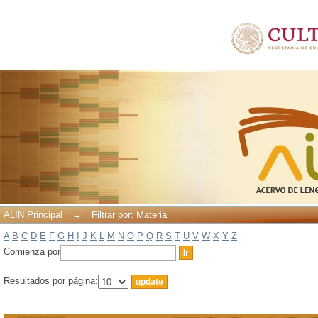
Filtrar por: Materia
ALIN Principal
→
Filtrar por: Materia
A
B
C
D
E
F
G
H
I
J
K
L
M
N
O
P
Q
R
S
T
U
V
W
X
Y
Z
Comienza por
Resultados por página: