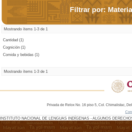
Filtrar por: Materi
Mostrando ítems 1-3 de 1
Cantidad (1)
Cognición (1)
Comida y bebidas (1)
Mostrando ítems 1-3 de 1
Privada de Relox No. 16 piso 5, Col. Chimalistac, De
Con
INSTITUTO NACIONAL DE LENGUAS INDÍGENAS - ALGUNOS DERECHOS