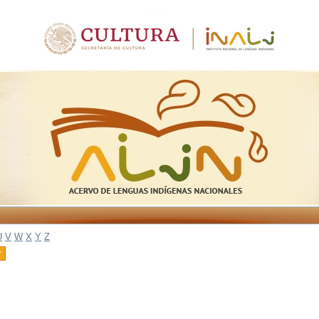
U
V
W
X
Y
Z