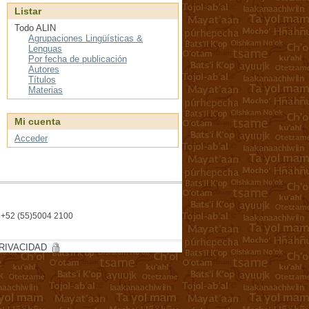
Listar
Todo ALIN
Agrupaciones Lingüísticas &
Lenguas
Por fecha de publicación
Autores
Títulos
Materias
Mi cuenta
Acceder
l. +52 (55)5004 2100
RIVACIDAD