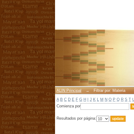
Filtrar por: Materia
ALIN Principal
→
Filtrar por: Materia
A
B
C
D
E
F
G
H
I
J
K
L
M
N
O
P
Q
R
S
T
Comienza por
Resultados por página: