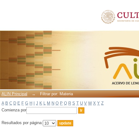
Filtrar por: Materia
ALIN Principal
→
Filtrar por: Materia
A
B
C
D
E
F
G
H
I
J
K
L
M
N
O
P
Q
R
S
T
U
V
W
X
Y
Z
Comienza por
Resultados por página: