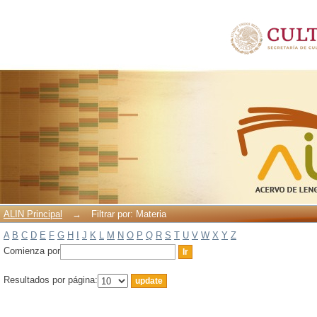
Filtrar por: Materia
ALIN Principal
→
Filtrar por: Materia
A
B
C
D
E
F
G
H
I
J
K
L
M
N
O
P
Q
R
S
T
U
V
W
X
Y
Z
Comienza por
Resultados por página: