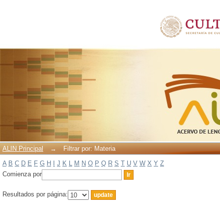
Filtrar por: Materia
ALIN Principal
→
Filtrar por: Materia
A
B
C
D
E
F
G
H
I
J
K
L
M
N
O
P
Q
R
S
T
U
V
W
X
Y
Z
Comienza por
Resultados por página: