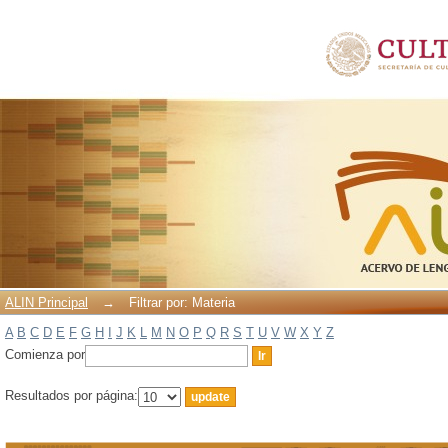
Filtrar por: Materia
ALIN Principal
→
Filtrar por: Materia
A
B
C
D
E
F
G
H
I
J
K
L
M
N
O
P
Q
R
S
T
U
V
W
X
Y
Z
Comienza por
Resultados por página: