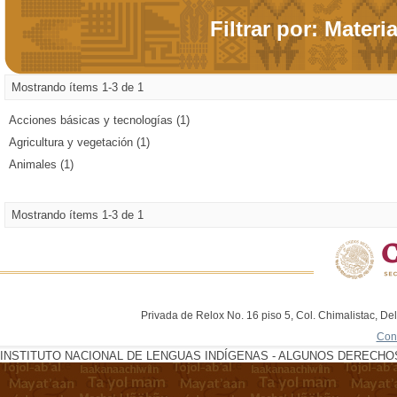
Filtrar por: Materi
Mostrando ítems 1-3 de 1
Acciones básicas y tecnologías (1)
Agricultura y vegetación (1)
Animales (1)
Mostrando ítems 1-3 de 1
Privada de Relox No. 16 piso 5, Col. Chimalistac, De
Con
INSTITUTO NACIONAL DE LENGUAS INDÍGENAS - ALGUNOS DERECHOS