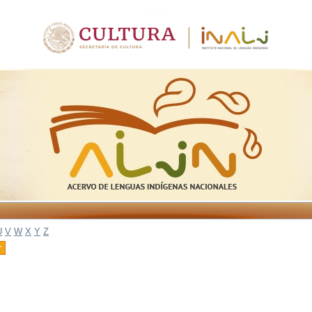
U
V
W
X
Y
Z