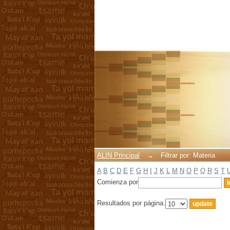
Filtrar por: Materia
ALIN Principal
→
Filtrar por: Materia
A
B
C
D
E
F
G
H
I
J
K
L
M
N
O
P
Q
R
S
T
Comienza por
Resultados por página: