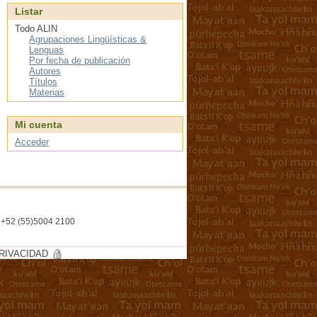
Listar
Todo ALIN
Agrupaciones Lingüísticas &
Lenguas
Por fecha de publicación
Autores
Títulos
Materias
Mi cuenta
Acceder
l. +52 (55)5004 2100
RIVACIDAD