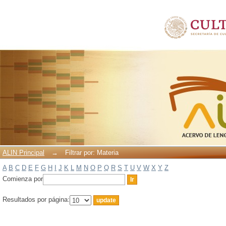
Filtrar por: Materia
ALIN Principal
→
Filtrar por: Materia
A
B
C
D
E
F
G
H
I
J
K
L
M
N
O
P
Q
R
S
T
U
V
W
X
Y
Z
Comienza por
Resultados por página: