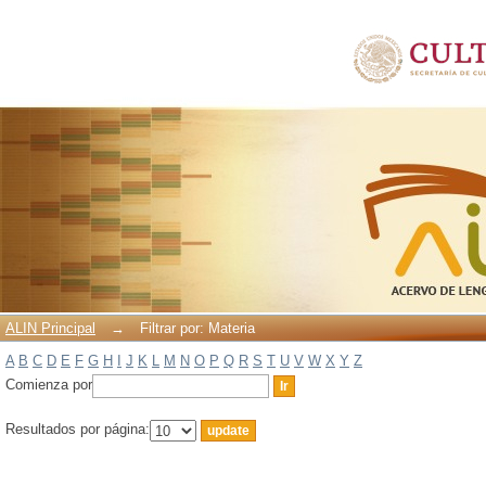
Filtrar por: Materia
ALIN Principal
→
Filtrar por: Materia
A
B
C
D
E
F
G
H
I
J
K
L
M
N
O
P
Q
R
S
T
U
V
W
X
Y
Z
Comienza por
Resultados por página: