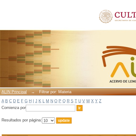
Filtrar por: Materia
ALIN Principal
→
Filtrar por: Materia
A
B
C
D
E
F
G
H
I
J
K
L
M
N
O
P
Q
R
S
T
U
V
W
X
Y
Z
Comienza por
Resultados por página: