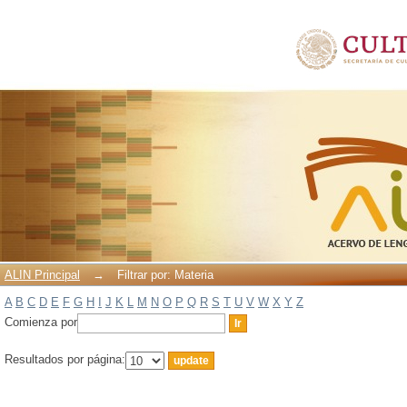
Filtrar por: Materia
ALIN Principal
→
Filtrar por: Materia
A
B
C
D
E
F
G
H
I
J
K
L
M
N
O
P
Q
R
S
T
U
V
W
X
Y
Z
Comienza por
Resultados por página: