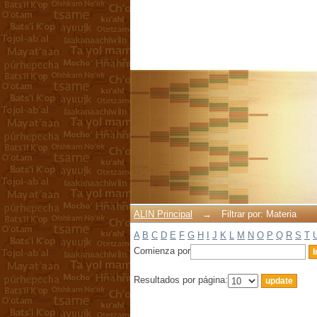
Filtrar por: Materia
ALIN Principal
→
Filtrar por: Materia
A
B
C
D
E
F
G
H
I
J
K
L
M
N
O
P
Q
R
S
T
Comienza por
Resultados por página: