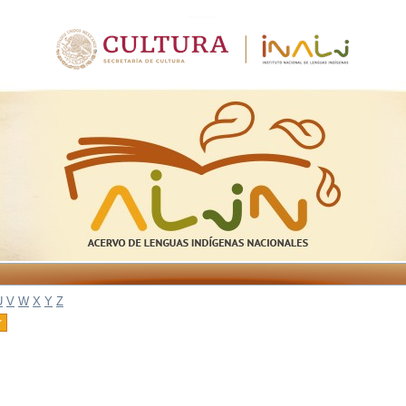
U
V
W
X
Y
Z