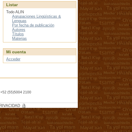
Listar
Todo ALIN
Agrupaciones Lingüísticas &
Lenguas
Por fecha de publicación
Autores
Títulos
Materias
Mi cuenta
Acceder
l. +52 (55)5004 2100
RIVACIDAD