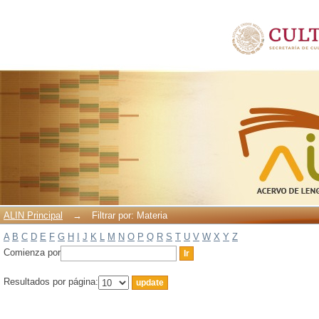
Filtrar por: Materia
ALIN Principal
→
Filtrar por: Materia
A
B
C
D
E
F
G
H
I
J
K
L
M
N
O
P
Q
R
S
T
U
V
W
X
Y
Z
Comienza por
Resultados por página: