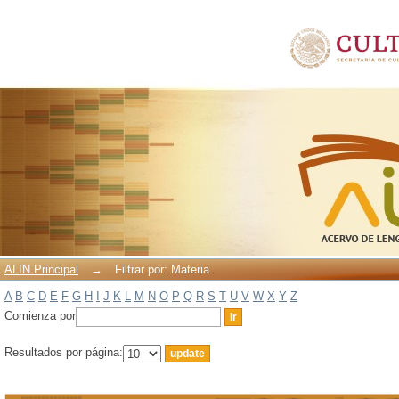
Filtrar por: Materia
ALIN Principal
→
Filtrar por: Materia
A
B
C
D
E
F
G
H
I
J
K
L
M
N
O
P
Q
R
S
T
U
V
W
X
Y
Z
Comienza por
Resultados por página: