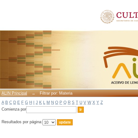
Filtrar por: Materia
ALIN Principal
→
Filtrar por: Materia
A
B
C
D
E
F
G
H
I
J
K
L
M
N
O
P
Q
R
S
T
U
V
W
X
Y
Z
Comienza por
Resultados por página: