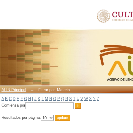
Filtrar por: Materia
ALIN Principal
→
Filtrar por: Materia
A
B
C
D
E
F
G
H
I
J
K
L
M
N
O
P
Q
R
S
T
U
V
W
X
Y
Z
Comienza por
Resultados por página: