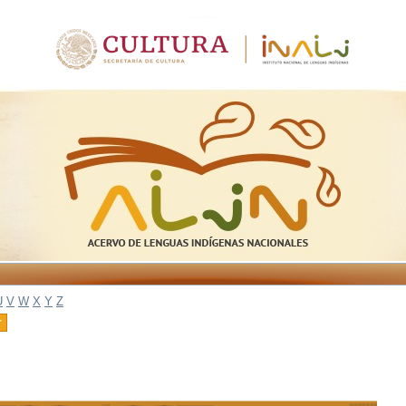
U
V
W
X
Y
Z