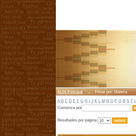
Filtrar por: Materia
ALIN Principal
→
Filtrar por: Materia
A
B
C
D
E
F
G
H
I
J
K
L
M
N
O
P
Q
R
S
T
Comienza por
Resultados por página: