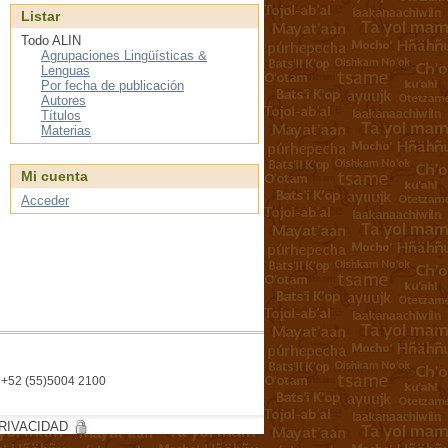
Listar
Todo ALIN
Agrupaciones Lingüísticas &
Lenguas
Por fecha de publicación
Autores
Títulos
Materias
Mi cuenta
Acceder
l. +52 (55)5004 2100
RIVACIDAD