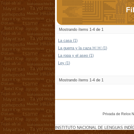
Fi
Mostrando ítems 1-4 de 1
La casa (1)
La guerra y la caza ￼ ￼ (1)
La ropa y el aseo (1)
Ley (1)
Mostrando ítems 1-4 de 1
Privada de Relox No
INSTITUTO NACIONAL DE LENGUAS INDÍ