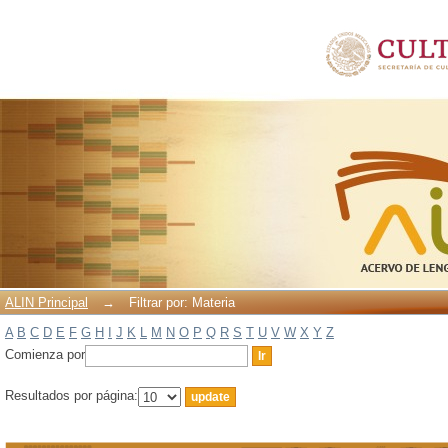
Filtrar por: Materia
ALIN Principal
→
Filtrar por: Materia
A
B
C
D
E
F
G
H
I
J
K
L
M
N
O
P
Q
R
S
T
U
V
W
X
Y
Z
Comienza por
Resultados por página: