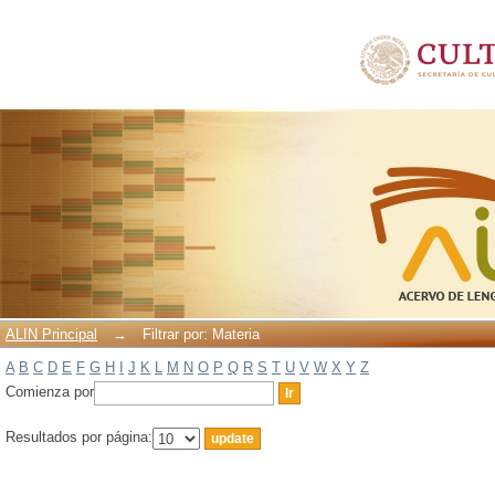
Filtrar por: Materia
ALIN Principal
→
Filtrar por: Materia
A
B
C
D
E
F
G
H
I
J
K
L
M
N
O
P
Q
R
S
T
U
V
W
X
Y
Z
Comienza por
Resultados por página: