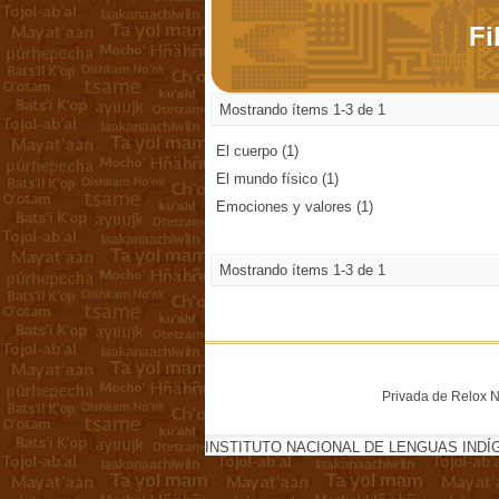
Fi
Mostrando ítems 1-3 de 1
El cuerpo (1)
El mundo físico (1)
Emociones y valores (1)
Mostrando ítems 1-3 de 1
Privada de Relox No
INSTITUTO NACIONAL DE LENGUAS INDÍ