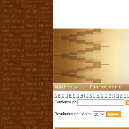
Filtrar por: Materia
ALIN Principal
→
Filtrar por: Materia
A
B
C
D
E
F
G
H
I
J
K
L
M
N
O
P
Q
R
S
T
Comienza por
Resultados por página: