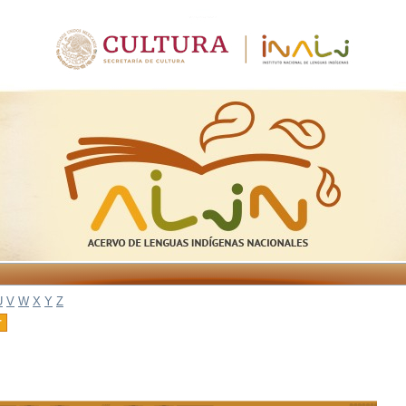
U
V
W
X
Y
Z