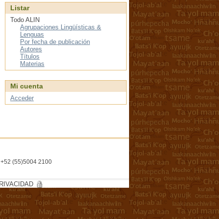
Listar
Todo ALIN
Agrupaciones Lingüísticas &
Lenguas
Por fecha de publicación
Autores
Títulos
Materias
Mi cuenta
Acceder
l. +52 (55)5004 2100
RIVACIDAD