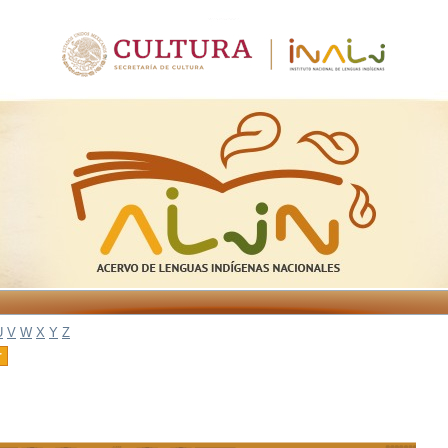
U
V
W
X
Y
Z