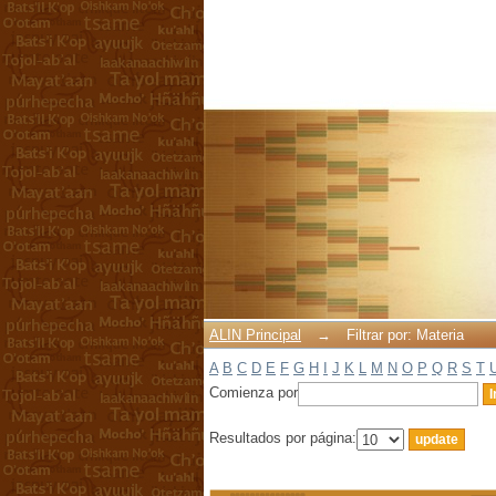
Filtrar por: Materia
ALIN Principal
→
Filtrar por: Materia
A
B
C
D
E
F
G
H
I
J
K
L
M
N
O
P
Q
R
S
T
Comienza por
Resultados por página: