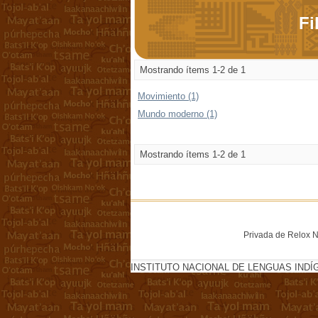
Fi
Mostrando ítems 1-2 de 1
Movimiento (1)
Mundo moderno (1)
Mostrando ítems 1-2 de 1
Privada de Relox No
INSTITUTO NACIONAL DE LENGUAS INDÍ