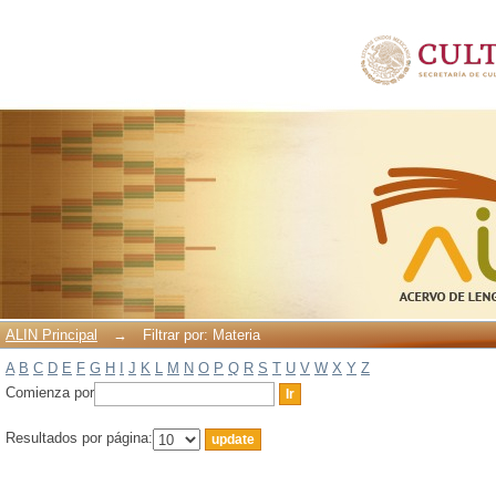
Filtrar por: Materia
ALIN Principal
→
Filtrar por: Materia
A
B
C
D
E
F
G
H
I
J
K
L
M
N
O
P
Q
R
S
T
U
V
W
X
Y
Z
Comienza por
Resultados por página: