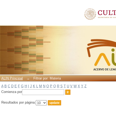
Filtrar por: Materia
ALIN Principal
→
Filtrar por: Materia
A
B
C
D
E
F
G
H
I
J
K
L
M
N
O
P
Q
R
S
T
U
V
W
X
Y
Z
Comienza por
Resultados por página: