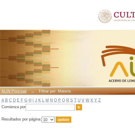
Filtrar por: Materia
ALIN Principal
→
Filtrar por: Materia
A
B
C
D
E
F
G
H
I
J
K
L
M
N
O
P
Q
R
S
T
U
V
W
X
Y
Z
Comienza por
Resultados por página: