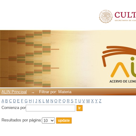
Filtrar por: Materia
ALIN Principal
→
Filtrar por: Materia
A
B
C
D
E
F
G
H
I
J
K
L
M
N
O
P
Q
R
S
T
U
V
W
X
Y
Z
Comienza por
Resultados por página: