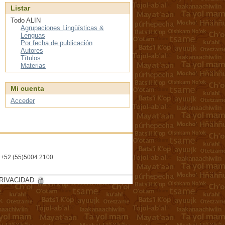
Listar
Todo ALIN
Agrupaciones Lingüísticas &
Lenguas
Por fecha de publicación
Autores
Títulos
Materias
Mi cuenta
Acceder
l. +52 (55)5004 2100
RIVACIDAD