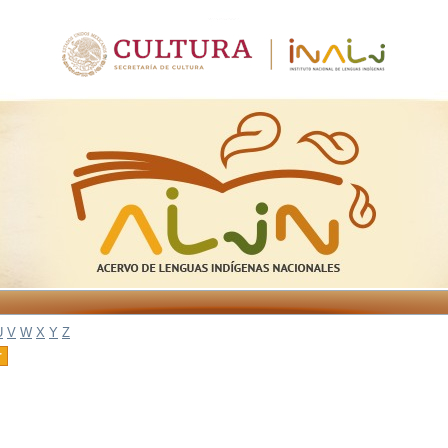
U
V
W
X
Y
Z