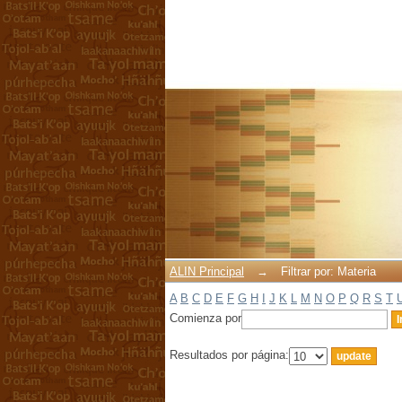
Filtrar por: Materia
ALIN Principal
→
Filtrar por: Materia
A
B
C
D
E
F
G
H
I
J
K
L
M
N
O
P
Q
R
S
T
Comienza por
Resultados por página: