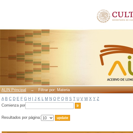
Filtrar por: Materia
ALIN Principal
→
Filtrar por: Materia
A
B
C
D
E
F
G
H
I
J
K
L
M
N
O
P
Q
R
S
T
U
V
W
X
Y
Z
Comienza por
Resultados por página: