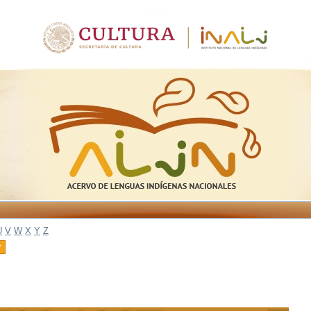
U
V
W
X
Y
Z