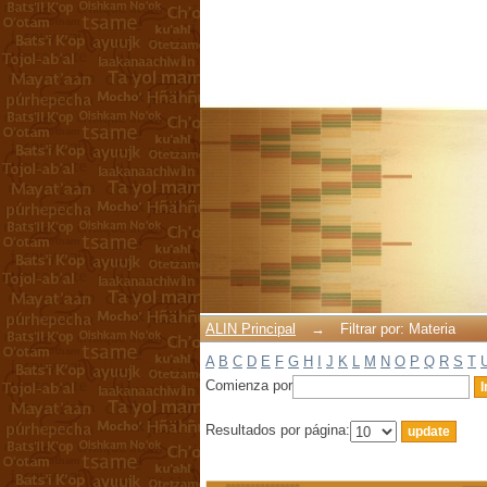
Filtrar por: Materia
ALIN Principal
→
Filtrar por: Materia
A
B
C
D
E
F
G
H
I
J
K
L
M
N
O
P
Q
R
S
T
Comienza por
Resultados por página: