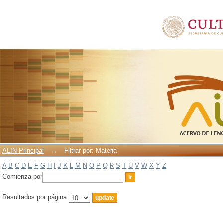
Filtrar por: Materia
ALIN Principal
→
Filtrar por: Materia
A
B
C
D
E
F
G
H
I
J
K
L
M
N
O
P
Q
R
S
T
U
V
W
X
Y
Z
Comienza por
Resultados por página: