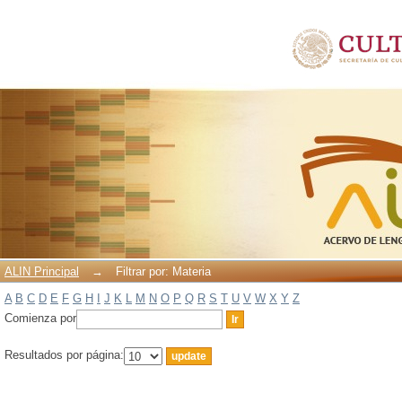
Filtrar por: Materia
ALIN Principal
→
Filtrar por: Materia
A
B
C
D
E
F
G
H
I
J
K
L
M
N
O
P
Q
R
S
T
U
V
W
X
Y
Z
Comienza por
Resultados por página: