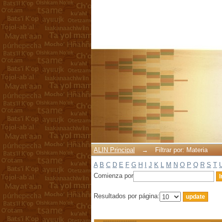
Filtrar por: Materia
ALIN Principal
→
Filtrar por: Materia
A
B
C
D
E
F
G
H
I
J
K
L
M
N
O
P
Q
R
S
T
Comienza por
Resultados por página: