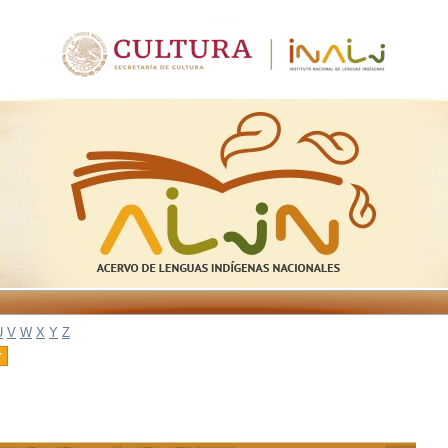
U
V
W
X
Y
Z