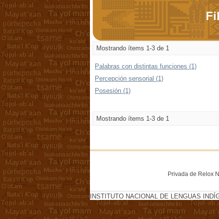
Fi
Mostrando ítems 1-3 de 1
Palabras con distintas funciones (1)
Percepción sensorial (1)
Posesión (1)
Mostrando ítems 1-3 de 1
Privada de Relox No
INSTITUTO NACIONAL DE LENGUAS INDÍ