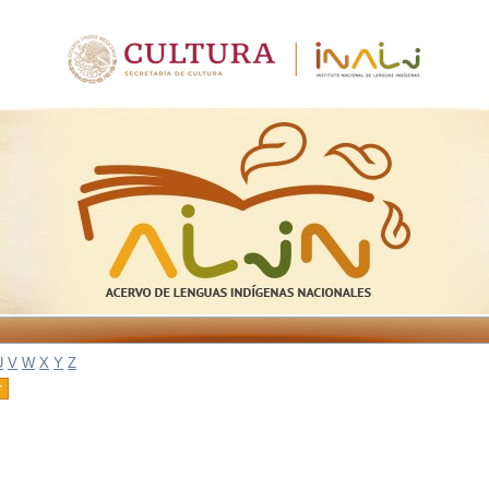
U
V
W
X
Y
Z