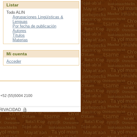
Listar
Todo ALIN
Agrupaciones Lingüísticas &
Lenguas
Por fecha de publicación
Autores
Títulos
Materias
Mi cuenta
Acceder
l. +52 (55)5004 2100
RIVACIDAD