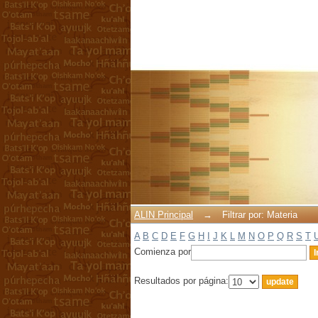
Filtrar por: Materia
ALIN Principal
→
Filtrar por: Materia
A
B
C
D
E
F
G
H
I
J
K
L
M
N
O
P
Q
R
S
T
Comienza por
Resultados por página: