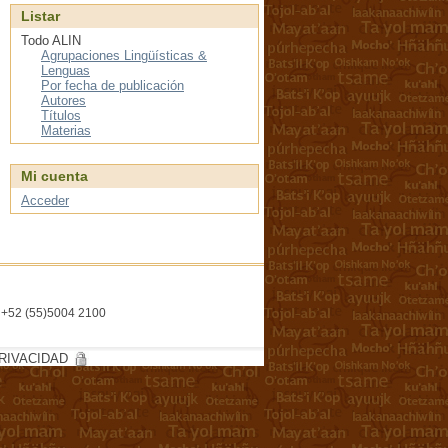
Listar
Todo ALIN
Agrupaciones Lingüísticas &
Lenguas
Por fecha de publicación
Autores
Títulos
Materias
Mi cuenta
Acceder
l. +52 (55)5004 2100
RIVACIDAD