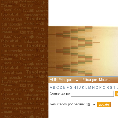
Filtrar por: Materia
ALIN Principal
→
Filtrar por: Materia
A
B
C
D
E
F
G
H
I
J
K
L
M
N
O
P
Q
R
S
T
Comienza por
Resultados por página: