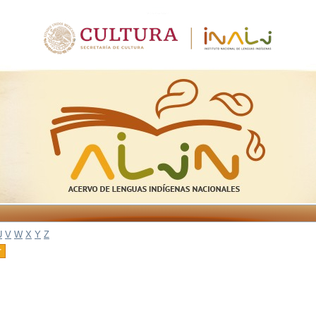
U
V
W
X
Y
Z