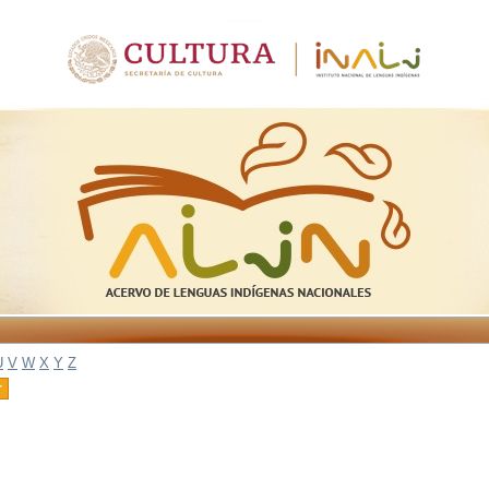
U
V
W
X
Y
Z