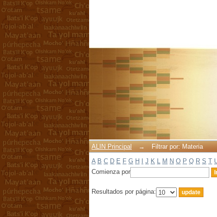
Filtrar por: Materia
ALIN Principal
→
Filtrar por: Materia
A
B
C
D
E
F
G
H
I
J
K
L
M
N
O
P
Q
R
S
T
Comienza por
Resultados por página: