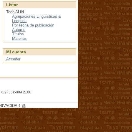
Listar
Todo ALIN
Agrupaciones Lingüísticas &
Lenguas
Por fecha de publicación
Autores
Títulos
Materias
Mi cuenta
Acceder
l. +52 (55)5004 2100
RIVACIDAD