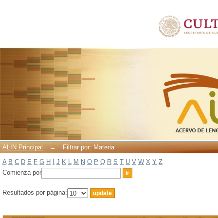
Filtrar por: Materia
ALIN Principal
→
Filtrar por: Materia
A
B
C
D
E
F
G
H
I
J
K
L
M
N
O
P
Q
R
S
T
U
V
W
X
Y
Z
Comienza por
Resultados por página: