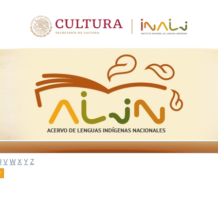
U
V
W
X
Y
Z