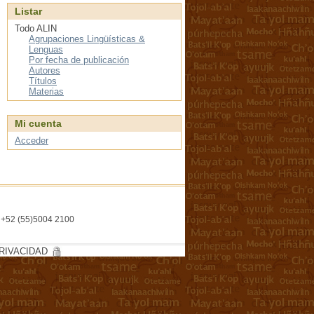
Listar
Todo ALIN
Agrupaciones Lingüísticas &
Lenguas
Por fecha de publicación
Autores
Títulos
Materias
Mi cuenta
Acceder
l. +52 (55)5004 2100
RIVACIDAD