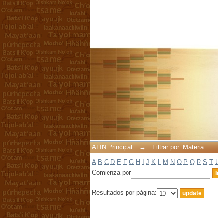
Filtrar por: Materia
ALIN Principal
→
Filtrar por: Materia
A
B
C
D
E
F
G
H
I
J
K
L
M
N
O
P
Q
R
S
T
Comienza por
Resultados por página: