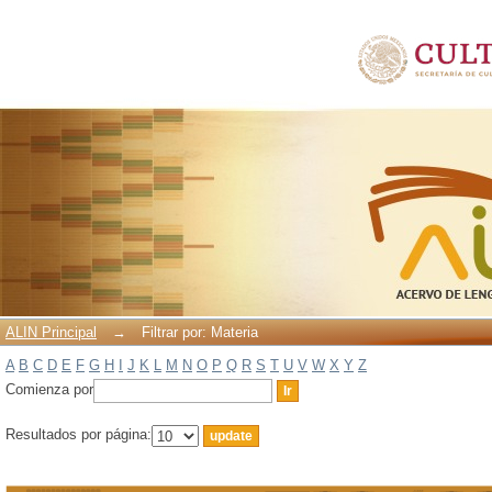
Filtrar por: Materia
ALIN Principal
→
Filtrar por: Materia
A
B
C
D
E
F
G
H
I
J
K
L
M
N
O
P
Q
R
S
T
U
V
W
X
Y
Z
Comienza por
Resultados por página: